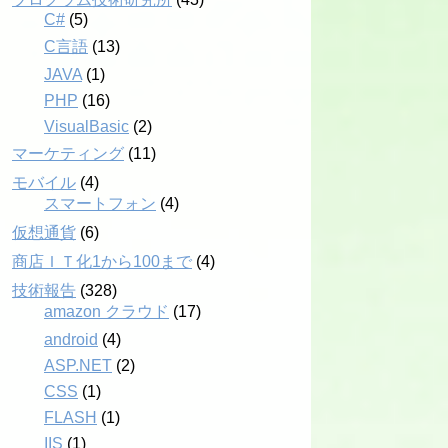
C#
(5)
C言語
(13)
JAVA
(1)
PHP
(16)
VisualBasic
(2)
マーケティング
(11)
モバイル
(4)
スマートフォン
(4)
仮想通貨
(6)
商店ＩＴ化1から100まで
(4)
技術報告
(328)
amazon クラウド
(17)
android
(4)
ASP.NET
(2)
CSS
(1)
FLASH
(1)
IIS
(1)