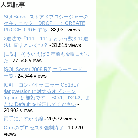
人気記事
SQLServer ストアドプロシージャーの
存在チェック DROP して CREATE
PROCEDURE する
- 38,031 views
2進法で「11111111」という数を10進
法に直すといくつ？
- 31,815 views
[日記] そういえば５年前も金曜日だっ
た
- 27,548 views
[SQL Server 2008 R2] エラーコード
一覧
- 24,544 views
[C#] コンパイラ エラー CS1617
/langversion に対するオプション
‘option’ は無効です。ISO-1、ISO-2、ま
たは Default を指定してください
-
20,902 views
両手にますかけ線
- 20,572 views
Cronのプロセスを強制終了
- 19,220
views