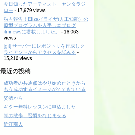
今日知ったアーティスト ヤンタラジ
ロー
- 17,979 views
独占報告！Elizaイライザ(人工知能）の
原型プログラムを入手し本ブログ
itmnewsに搭載しました。
- 16,063
views
[git] サーバーにレポジトリを作成しク
ライアントからアクセスを試みる
-
15,216 views
最近の投稿
成功者の共通点はやり始めたときから
もう成功するイメージがでてきている
姿勢から
ギター無料レッスンに申込ました
朝の散歩、習慣をなじませる
近江商人