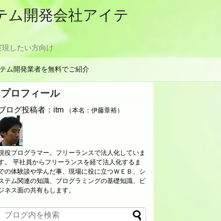
ステム開発会社アイテ
実現したい方向け
テム開発業者を無料でご紹介
プロフィール
ブログ投稿者：itm
（本名：伊藤章裕）
現役プログラマー。フリーランスで法人化していま
す。 平社員からフリーランスを経て法人化するま
での体験談や学んだ事、現場に役に立つＷＥＢ、シ
ステム関連の知識、プログラミングの基礎知識、ビ
ジネス面の共有もします。