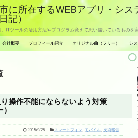
京羽村市に所在するWEBアプリ・シ
日記）
、ITツールの活用方法やプログラム覚えて思い描いているものを
会社概要
プロフィール紹介
オリジナル曲（フリー）
シス
覧
入り操作不能にならないよう対策
ー）
2015/9/25
スマートフォン
,
モバイル
,
技術報告