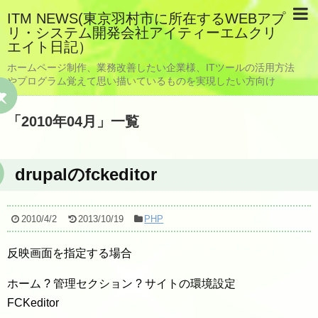
ITM NEWS(東京羽村市に所在するWEBアプ
リ・システム開発会社アイティーエムクリ
エイト日記）
ホームページ制作、業務改善したい企業様、ITツールの活用方法
やプログラム覚えて思い描いているものを実現したい方向け
「
2010年04月
」
一覧
drupalのfckeditor
2010/4/2
2013/10/19
PHP
反映画面を指定する場合
ホーム ? 管理セクション ? サイトの環境設定
FCKeditor