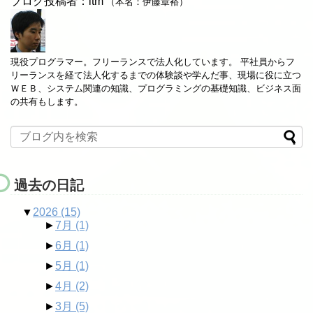
ブログ投稿者：itm
（本名：伊藤章裕）
現役プログラマー。フリーランスで法人化しています。 平社員からフ
リーランスを経て法人化するまでの体験談や学んだ事、現場に役に立つ
ＷＥＢ、システム関連の知識、プログラミングの基礎知識、ビジネス面
の共有もします。
過去の日記
▼
2026
(15)
►
7月
(1)
►
6月
(1)
►
5月
(1)
►
4月
(2)
►
3月
(5)